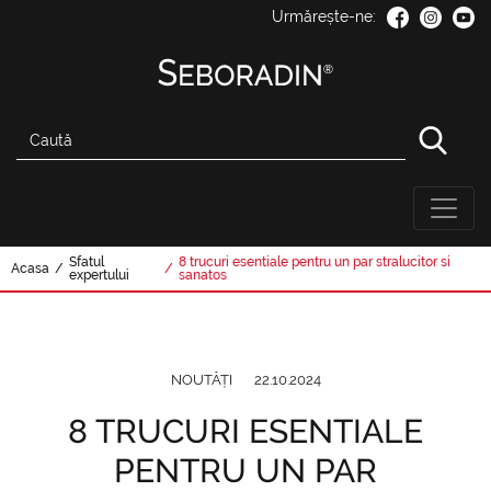
Urmărește-ne:
Sfatul
8 trucuri esentiale pentru un par stralucitor si
Acasa
/
/
expertului
sanatos
NOUTĂȚI
22.10.2024
8 TRUCURI ESENTIALE
PENTRU UN PAR