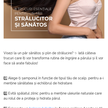
Visezi la un păr sănătos și plin de strălucire? ✨ Iată câteva
trucuri care îți vor transforma rutina de îngrijire a părului și îl vor
face să arate fabulos!
1️⃣ Alege-ți șamponul în funcție de tipul tău de scalp, pentru a-i
menține sănătatea și echilibrul de hidratare.
2️⃣ Evită spălatul zilnic pentru a menține uleiurile naturale care
au rolul de a proteja și hidrata părul.