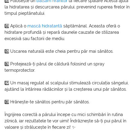
3️⃣ Folosește un
balsam hrănitor
la fiecare spălare Acesta ajută
la hidratarea și descurcarea părului, prevenind ruperea firelor în
timpul pieptănatului.
4️⃣ Aplică o
mască hidratantă
săptămânal. Aceasta oferă o
hidratare profundă și repară daunele cauzate de stilizarea
excesivă sau factorii de mediu.
5️⃣ Uscarea naturală este cheia pentru păr mai sănătos.
6️⃣ Protejează-ți părul de căldură folosind un spray
termoprotector.
7️⃣ Un masaj regulat al scalpului stimulează circulația sângelui,
ajutând la întărirea rădăcinilor și la creșterea unui păr sănătos.
8️⃣ Hrănește-te sănătos pentru păr sănătos.
Îngrijirea corectă a părului începe cu mici schimbări în rutina
zilnică, iar rezultatele te vor uimi! Îndrăznește să-ți pui părul în
valoare și strălucește în fiecare zi! ✨