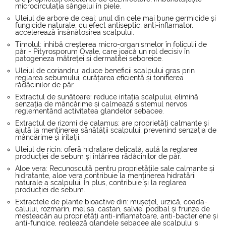
microcirculația sângelui în piele.
Uleiul de arbore de ceai: unul din cele mai bune germicide și
fungicide naturale, cu efect antiseptic, anti-inflamator,
accelerează însănătoșirea scalpului.
Timolul: inhibă creșterea micro-organismelor în foliculii de
păr - Pityrosporum Ovale, care joacă un rol decisiv în
patogeneza mătreței și dermatitei seboreice.
Uleiul de coriandru: aduce beneficii scalpului gras prin
reglarea sebumului, curățarea eficientă și tonifierea
rădăcinilor de păr.
Extractul de sunătoare: reduce iritația scalpului, elimină
senzația de mâncărime și calmează sistemul nervos
reglementând activitatea glandelor sebacee.
Extractul de rizomi de calamus: are proprietăți calmante și
ajută la menținerea sănătății scalpului, prevenind senzația de
mâncărime și iritații.
Uleiul de ricin: oferă hidratare delicată, aută la reglarea
producției de sebum și întărirea rădăcinilor de păr.
Aloe vera: Recunoscută pentru proprietățile sale calmante și
hidratante, aloe vera contribuie la menținerea hidratării
naturale a scalpului. În plus, contribuie și la reglarea
producției de sebum.
Extractele de plante bioactive din: mușețel, urzică, coada-
calului, rozmarin, melisa, castan, salvie, podbal și frunze de
mesteacăn au proprietăți anti-inflamatoare, anti-bacteriene și
anti-fungice, reglează glandele sebacee ale scalpului și