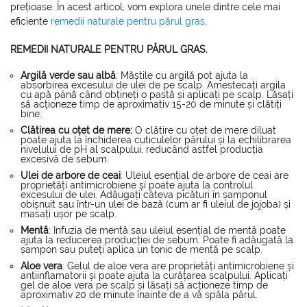
prețioase. În acest articol, vom explora unele dintre cele mai
eficiente
remedii naturale pentru părul gras
.
REMEDII NATURALE PENTRU PĂRUL GRAS.
Argilă verde sau albă
: Măștile cu argilă pot ajuta la
absorbirea excesului de ulei de pe scalp. Amestecați argila
cu apă până când obțineți o pastă și aplicați pe scalp. Lăsați
să acționeze timp de aproximativ 15-20 de minute și clătiți
bine.
Clătirea cu oțet de mere:
O clătire cu oțet de mere diluat
poate ajuta la închiderea cuticulelor părului și la echilibrarea
nivelului de pH al scalpului, reducând astfel producția
excesivă de sebum.
Ulei de arbore de ceai
: Uleiul esențial de arbore de ceai are
proprietăți antimicrobiene și poate ajuta la controlul
excesului de ulei. Adăugați câteva picături în șamponul
obișnuit sau într-un ulei de bază (cum ar fi uleiul de jojoba) și
masați ușor pe scalp.
Mentă
: Infuzia de mentă sau uleiul esențial de mentă poate
ajuta la reducerea producției de sebum. Poate fi adăugată la
șampon sau puteți aplica un tonic de mentă pe scalp.
Aloe vera
: Gelul de aloe vera are proprietăți antimicrobiene și
antiinflamatorii și poate ajuta la curățarea scalpului. Aplicați
gel de aloe vera pe scalp și lăsați să acționeze timp de
aproximativ 20 de minute înainte de a vă spăla părul.