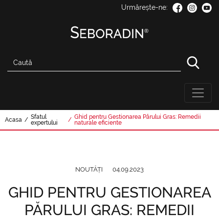
Urmărește-ne:
Sfatul
Ghid pentru Gestionarea Părului Gras: Remedii
Acasa
/
/
expertului
naturale eficiente
NOUTĂȚI
04.09.2023
GHID PENTRU GESTIONAREA
PĂRULUI GRAS: REMEDII