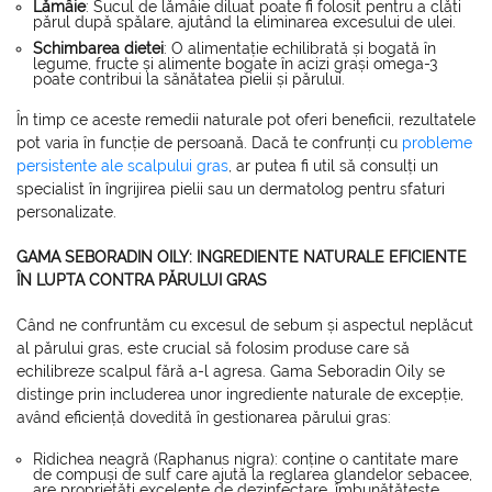
Lămâie
: Sucul de lămâie diluat poate fi folosit pentru a clăti
părul după spălare, ajutând la eliminarea excesului de ulei.
Schimbarea dietei
: O alimentație echilibrată și bogată în
legume, fructe și alimente bogate în acizi grași omega-3
poate contribui la sănătatea pielii și părului.
În timp ce aceste remedii naturale pot oferi beneficii, rezultatele
pot varia în funcție de persoană. Dacă te confrunți cu
probleme
persistente ale scalpului gras
, ar putea fi util să consulți un
specialist în îngrijirea pielii sau un dermatolog pentru sfaturi
personalizate.
GAMA SEBORADIN OILY: INGREDIENTE NATURALE EFICIENTE
ÎN LUPTA CONTRA PĂRULUI GRAS
Când ne confruntăm cu excesul de sebum și aspectul neplăcut
al părului gras, este crucial să folosim produse care să
echilibreze scalpul fără a-l agresa. Gama Seboradin Oily se
distinge prin includerea unor ingrediente naturale de excepție,
având eficiență dovedită în gestionarea părului gras:
Ridichea neagră (Raphanus nigra): conține o cantitate mare
de compuși de sulf care ajută la reglarea glandelor sebacee,
are proprietăți excelente de dezinfectare, îmbunătățește