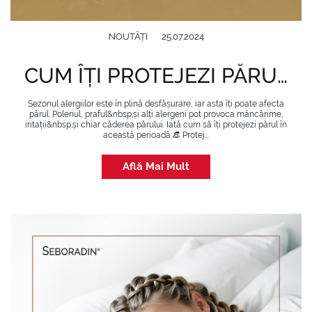
NOUTĂȚI
25.07.2024
CUM ÎȚI PROTEJEZI PĂRUL ÎN SEZONUL ALERGIILOR
Sezonul alergiilor este în plină desfășurare, iar asta îți poate afecta
părul. Polenul, praful&nbsp;și alți alergeni pot provoca mâncărime,
iritații&nbsp;și chiar căderea părului. Iată cum să îți protejezi părul în
această perioadă:👒 Protej...
Află Mai Mult