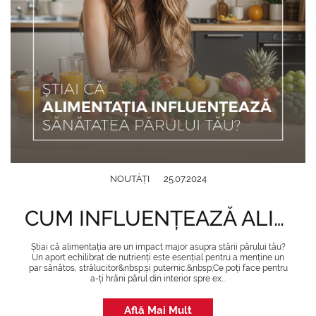
NOUTĂȚI
25.07.2024
CUM INFLUENȚEAZĂ ALIMENTAȚIA SĂNĂTATEA PĂRULUI
Știai că alimentația are un impact major asupra stării părului tău?
Un aport echilibrat de nutrienți este esențial pentru a menține un
par sănătos, strălucitor&nbsp;și puternic.&nbsp;Ce poți face pentru
a-ți hrăni părul din interior spre ex...
Află Mai Mult