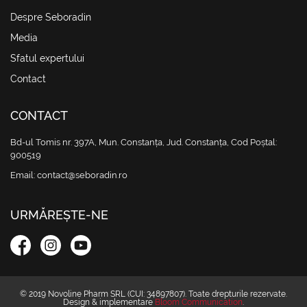
Despre Seboradin
Media
Sfatul expertului
Contact
CONTACT
Bd-ul Tomis nr. 397A, Mun. Constanța, Jud. Constanța, Cod Poștal:
900519
Email:
contact@seboradin.ro
URMĂREȘTE-NE
© 2019 Novoline Pharm SRL (CUI: 34897807). Toate drepturile rezervate.
Design & implementare
Bloom Communication
.