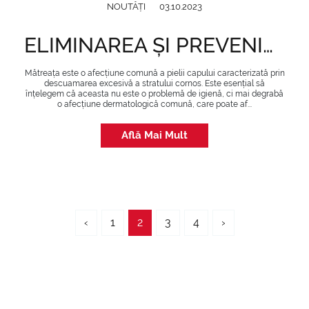
NOUTĂȚI
03.10.2023
ELIMINAREA ȘI PREVENIREA MĂTREȚII: GHID COMPLET
Mătreața este o afecțiune comună a pielii capului caracterizată prin
descuamarea excesivă a stratului cornos. Este esențial să
înțelegem că aceasta nu este o problemă de igienă, ci mai degrabă
o afecțiune dermatologică comună, care poate af...
Află Mai Mult
‹
1
2
3
4
›