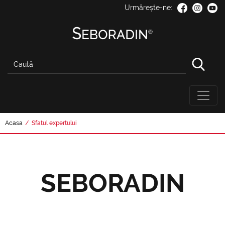
Urmărește-ne:
Acasa
/
Sfatul expertului
SEBORADIN