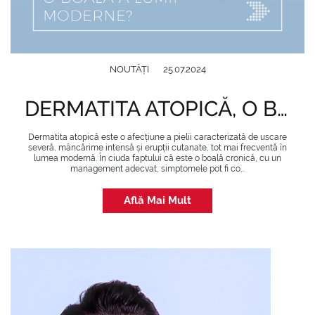
NOUTĂȚI
25.07.2024
DERMATITA ATOPICĂ, O BOALĂ A LUMII MODERNE?
Dermatita atopică este o afecțiune a pielii caracterizată de uscare
severă, mâncărime intensă și erupții cutanate, tot mai frecventă în
lumea modernă. În ciuda faptului că este o boală cronică, cu un
management adecvat, simptomele pot fi co...
Află Mai Mult