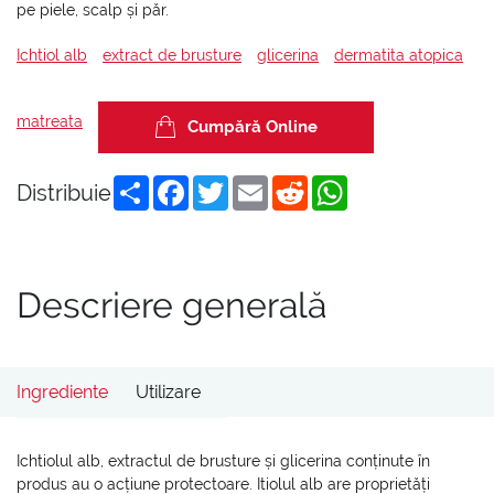
pe piele, scalp și păr.
Ichtiol alb
extract de brusture
glicerina
dermatita atopica
matreata
Cumpără Online
Share
Facebook
Twitter
Email
Reddit
WhatsApp
Distribuie
Descriere generală
Ingrediente
Utilizare
Ichtiolul alb, extractul de brusture și glicerina conținute în
produs au o acțiune protectoare. Itiolul alb are proprietăți