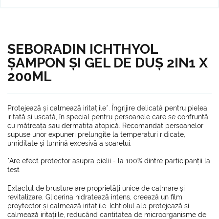
SEBORADIN ICHTHYOL
ȘAMPON ȘI GEL DE DUȘ 2IN1 X
200ML
Protejează și calmează iritațiile*. Îngrijire delicată pentru pielea
iritată și uscată, în special pentru persoanele care se confruntă
cu mătreața sau dermatita atopică. Recomandat persoanelor
supuse unor expuneri prelungite la temperaturi ridicate,
umiditate și lumină excesivă a soarelui.
*Are efect protector asupra pielii - la 100% dintre participanții la
test
Extactul de brusture are proprietăți unice de calmare și
revitalizare. Glicerina hidratează intens, creează un film
proytector și calmează iritațiile. Ichtiolul alb protejează și
calmează iritațiile, reducând cantitatea de microorganisme de