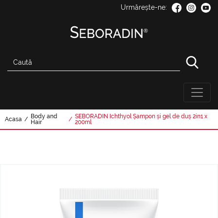
Urmărește-ne:
Body and
SEBORADIN Ichthyol Șampon și gel de duș 2in1 x
Acasa
/
/
Hair
200ml